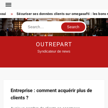
Skip
to
oui
Sécuriser ses données clients sur omegasafti : les bons r
content
Search
OUTREPART
Syndicateur de news
Entreprise : comment acquérir plus de
clients ?